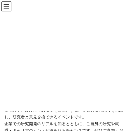
コ
ナ
ン
ビ
テ
ゲ
ン
ー
ツ
シ
へ
ョ
ス
ン
キ
に
English
ッ
移
プ
動
8/29(金)開催 博士対象
「企業研究サイトビジット～レ
ゾナック～」
新潟大学および本学の博士を対象とする、企業の研究施設を訪問
し、研究者と意見交換できるイベントです。
企業での研究開発のリアルを知るとともに、ご自身の研究や就
職・キャリアのヒントが得られるチャンスです。ぜひご参加くだ