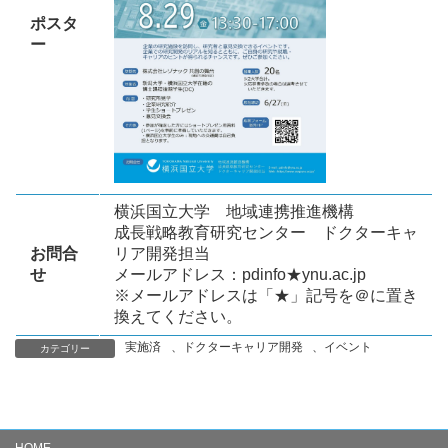
ポスタ
ー
横浜国立大学 地域連携推進機構
成長戦略教育研究センター ドクターキャ
お問合
リア開発担当
せ
メールアドレス：pdinfo★ynu.ac.jp
※メールアドレスは「★」記号を＠に置き
換えてください。
実施済
、
ドクターキャリア開発
、
イベント
カテゴリー
HOME