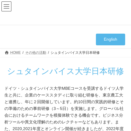
コ
ナ
ン
ビ
テ
ゲ
ン
ー
ツ
シ
へ
ョ
ス
ン
キ
に
English
ッ
移
プ
動
HOME
その他の活動
シュタインバイス大学日本研修
シュタインバイス大学日本研修
ドイツ・シュタインバイス大学MBEコースを受講するドイツ人学
生と共に、企業のケーススタディに取り組む研修を、東京農工大
と連携し、年に２回開催しています。約10日間の実践的研修とそ
の準備のための事前研修（3～5日）を実施します。グローバル社
会におけるチームワークを模擬体験できる機会です。ビジネス分
析ツールや異文化理解のためのレクチャーなどもあります。ま
た、2020,2021年度とオンライン開催が続きましたが、2022年度