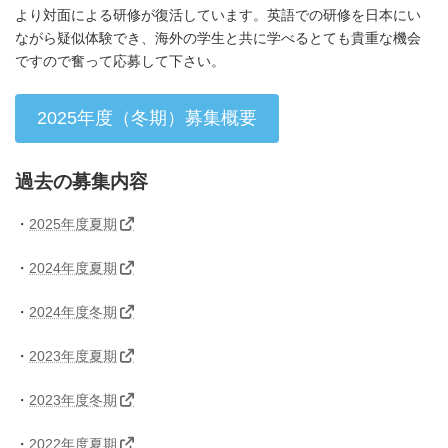
より対面による研修が復活しています。英語での研修を日本にい
ながら疑似体験でき、海外の学生と共に学べるとても貴重な機会
ですので奮って応募して下さい。
2025年度（冬期）募集概要
過去の募集内容
・
2025年度夏期
・
2024年度夏期
カ
・
2024年度冬期
ラ
ム
・
2023年度夏期
リ
ン
ク
・
2023年度冬期
・
2022年度夏期