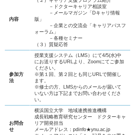
（２）キャリア支援プログラム紹介
－ドクターキャリア相談室
－メールマガジン「Dキャリ情報
内容
版」
－企業との交流会「キャリアパスフ
ォーラム」
－各種セミナー
（３）質疑応答
授業支援システム（LMS）にて4/5(水)中
にお送りするURLより、Zoomにてご参加
ください。
参加方
※第１回、第２回とも同じURLで開催し
法
ます。
※修士の方、LMSからのメールが届いて
いない方は下記までお問い合わせくださ
い。
横浜国立大学 地域連携推進機構
成長戦略教育研究センター ドクターキャ
お問合
リア開発担当
せ
メールアドレス：pdinfo★ynu.ac.jp