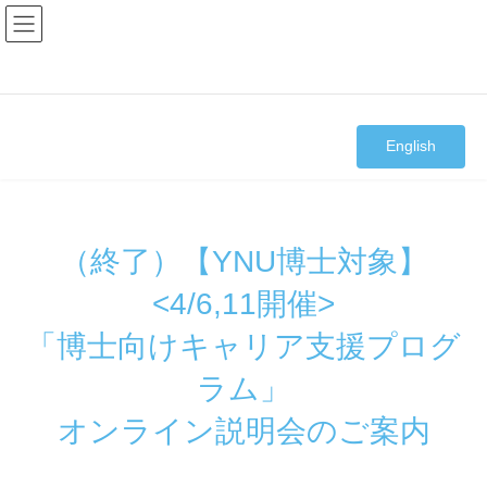
コ
ナ
ン
ビ
テ
ゲ
ン
ー
ツ
シ
へ
ョ
ス
ン
キ
に
English
ッ
移
プ
動
（終了）【YNU博士対象】
<4/6,11開催>
「博士向けキャリア支援プログ
ラム」
オンライン説明会のご案内