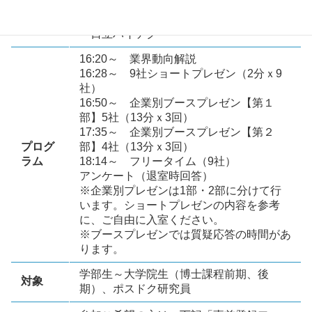
・東レエンジニアリング
・ニコン
・日立ハイテク
16:20～ 業界動向解説
16:28～ 9社ショートプレゼン（2分ｘ9
社）
16:50～ 企業別ブースプレゼン【第１
部】5社（13分ｘ3回）
17:35～ 企業別ブースプレゼン【第２
プログ
部】4社（13分ｘ3回）
ラム
18:14～ フリータイム（9社）
アンケート（退室時回答）
※企業別プレゼンは1部・2部に分けて行
います。ショートプレゼンの内容を参考
に、ご自由に入室ください。
※ブースプレゼンでは質疑応答の時間があ
ります。
学部生～大学院生（博士課程前期、後
対象
期）、ポスドク研究員