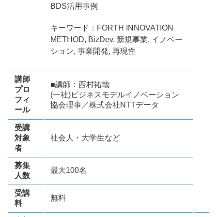
BDS活用事例
キーワード：FORTH INNOVATION
METHOD, BizDev, 新規事業, イノベー
ション, 事業開発, 再現性
講師
■講師：西村祐哉
プロ
(一社)ビジネスモデルイノベーション
フィ
協会理事／株式会社NTTデータ
ール
受講
対象
社会人・大学生など
者
募集
最大100名
人数
受講
無料
料