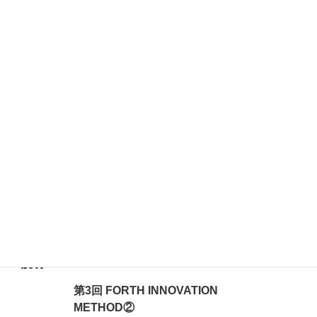
力が身に付きます！
第1回 イノベーション創出概論
イノベーションの定義
イノベーション創出における課題
海外最新メソッドに学ぶ”イノベーショ
ンのおこしかた
第2回 FORTH INNOVATION
METHOD①
FULLSTEAM
AHEAD/OBSERVE&LEARN 全速前進
で出発！/観察と学び
イノベーションの使命の策定
イノベーションの機会探索
講座
観察と学び、顧客候補の属性描出
説明
第3回 FORTH INNOVATION
METHOD②