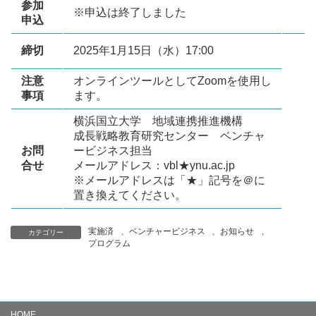
参加
※申込は終了しました
申込
締切
2025年1月15日（水）17:00
注意
オンラインツールとしてZoomを使用し
事項
ます。
横浜国立大学 地域連携推進機構
成長戦略教育研究センター ベンチャ
お問
ービジネス担当
合せ
メールアドレス：vbl★ynu.ac.jp
※メールアドレスは「★」記号を＠に
置き換えてください。
実施済
、
ベンチャービジネス
、
お知らせ
、
カテゴリー
プログラム
HOME