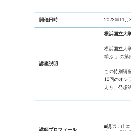
開催日時
2023年11
横浜国立大学
横浜国立大学
学ぶ-」の
講座説明
この特別講
10回のオ
え方、発想
■講師：山
講師プロフィール