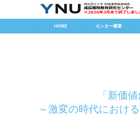
コ
ナ
ン
ビ
テ
ゲ
ン
ー
HOME
センター概要
ツ
シ
へ
ョ
ス
ン
キ
に
ッ
移
プ
動
「新価値
～激変の時代における