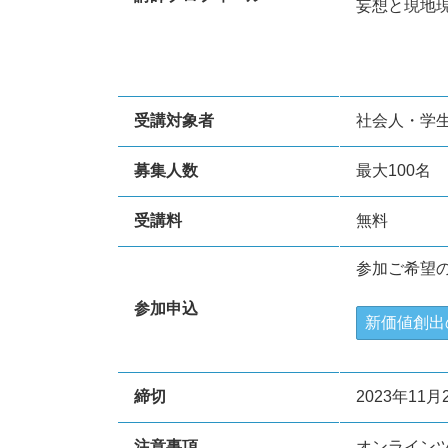
妄想と現地現
受講対象者
社会人・学
募集人数
最大100名
受講料
無料
参加ご希望
参加申込
新価値創出
締切
2023年11
注意事項
オンラインツ