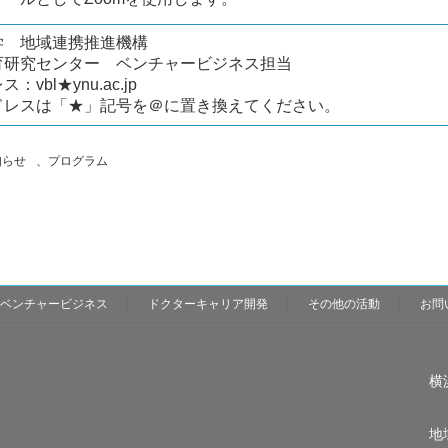
学 地域連携推進機構
育研究センター ベンチャービジネス担当
vbl★ynu.ac.jp
ドレスは「★」記号を＠に置き換えてください。
知らせ
、
プログラム
ベンチャービジネス
ドクターキャリア開発
その他の活動
お問
横
地